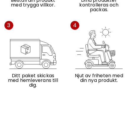
Beställ din produkt
Dina produkter
med trygga villkor.
kontrolleras och
packas.
3
4
Ditt paket skickas
Njut av friheten med
med hemleverans till
din nya produkt.
dig.