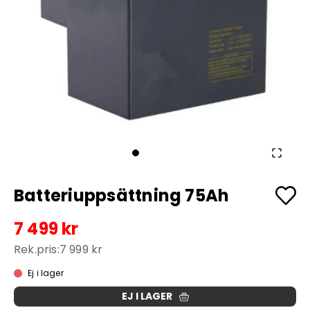
Batteriuppsättning 75Ah
7 499 kr
Rek.pris:
7 999 kr
Ej i lager
EJ I LAGER