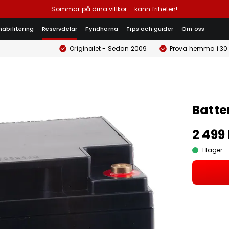
Sommar på dina villkor – känn friheten!
habilitering
Reservdelar
Fyndhörna
Tips och guider
Om oss
Originalet - Sedan 2009
Prova hemma i 30
Batte
2 499 
I lager