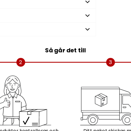
Så går det till
2
3
odukter kontrolleras och
Ditt paket skickas 