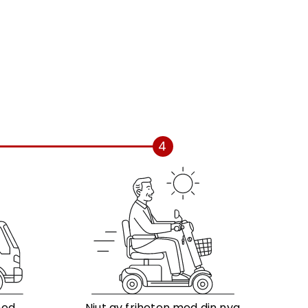
4
med
Njut av friheten med din nya