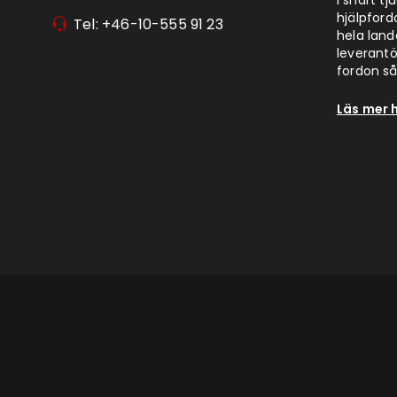
I snart t
hjälpford
Tel: +46-10-555 91 23
hela lan
leverantör
fordon så 
Läs mer 