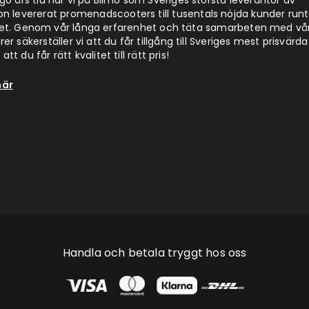
jugo års tid har vi på Blimo som Sveriges största leverantör av
on levererat promenadscooters till tusentals nöjda kunder run
det. Genom vår långa erfarenhet och täta samarbeten med vå
er säkerställer vi att du får tillgång till Sveriges mest prisvärda
att du får rätt kvalitet till rätt pris!
här
Handla och betala tryggt hos oss