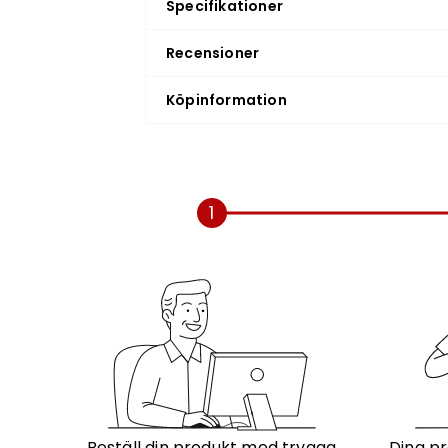
Specifikationer
Recensioner
Köpinformation
1
Beställ din produkt med trygga
Dina pr