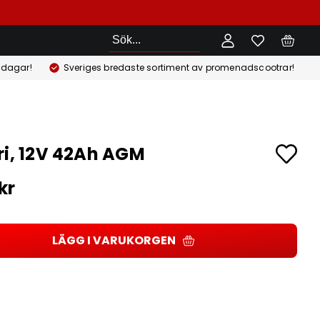
Sök
 dagar!
Sveriges bredaste sortiment av promenadscootrar!
ri, 12V 42Ah AGM
kr
LÄGG I VARUKORGEN