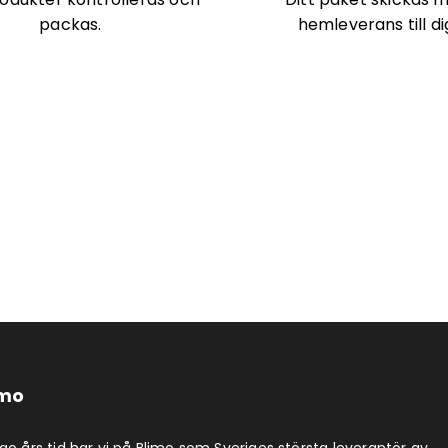
packas.
hemleverans till di
imo