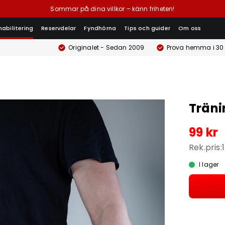
Sommar på dina villkor – känn friheten!
habilitering
Reservdelar
Fyndhörna
Tips och guider
Om oss
Originalet - Sedan 2009
Prova hemma i 30
Träni
99 kr
Rek.pris:
I lager