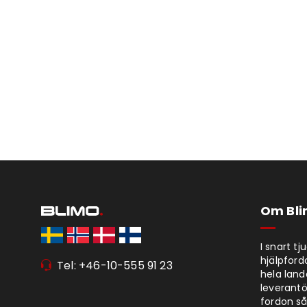
Om Bl
I snart t
hjälpford
Tel: +46-10-555 91 23
hela lan
leverantör
fordon så 