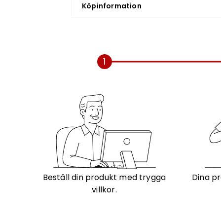
rörelser.
Köpinformation
1
Beställ din produkt med trygga
Dina pr
villkor.