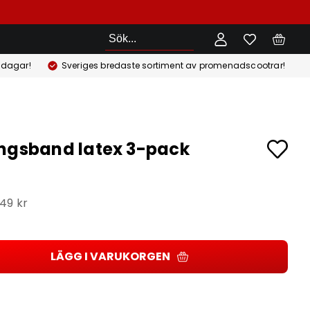
Sök
 dagar!
Sveriges bredaste sortiment av promenadscootrar!
ngsband latex 3-pack
149 kr
LÄGG I VARUKORGEN