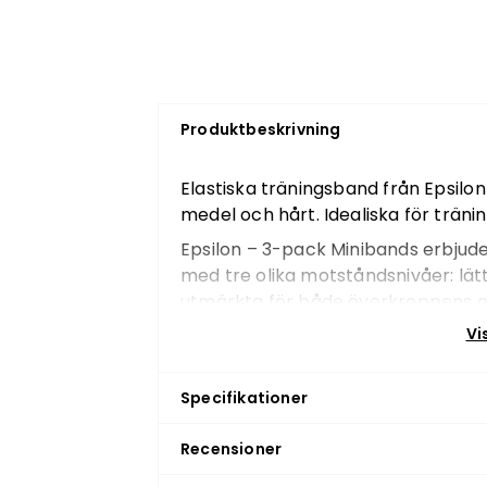
Produktbeskrivning
Elastiska träningsband från Epsilon
medel och hårt. Idealiska för träni
Epsilon – 3-pack Minibands erbjude
med tre olika motståndsnivåer: lät
utmärkta för både överkroppens o
flexibilitetsövningar eller rehabilit
Vi
Bandträning är en effektiv metod f
använda traditionella vikter, och e
Specifikationer
muskelgrupper samt öka flexibilite
När du utför rehabiliteringsövninga
Recensioner
lägsta motståndet och utföra övn