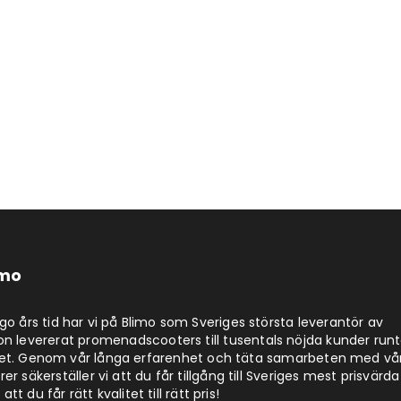
imo
jugo års tid har vi på Blimo som Sveriges största leverantör av
on levererat promenadscooters till tusentals nöjda kunder run
det. Genom vår långa erfarenhet och täta samarbeten med vå
er säkerställer vi att du får tillgång till Sveriges mest prisvärda
att du får rätt kvalitet till rätt pris!