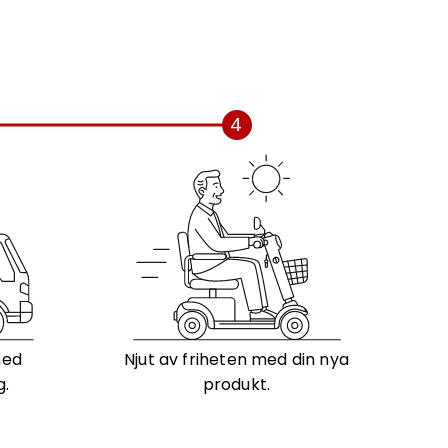
4
med
Njut av friheten med din nya
g.
produkt.