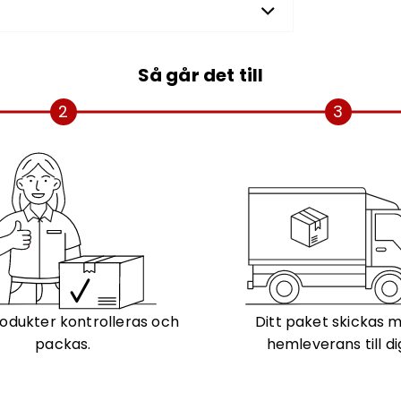
Så går det till
2
3
odukter kontrolleras och
Ditt paket skickas 
packas.
hemleverans till di