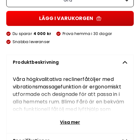
Grå
LÄGG I VARUKORGEN
Du sparar
4 000 kr
Prova hemma i 30 dagar
Snabba leveranser
Produktbeskrivning
Våra högkvalitativa reclinerfåtöljer med
vibrationsmassagefunktion är ergonomiskt
utformade och designade för att passa in i
alla hemmets rum. Blimo Fårö är en bekväm
och funktionell fåtölj med lyfthjälp som
underlättar vardagen samtidigt som den
Visa mer
erbjuder hög komfort. Fåtöljen har dubbla
elektriska servomotorer vilket gör att du kan
justera ryggstödet och fotstödet individuellt.