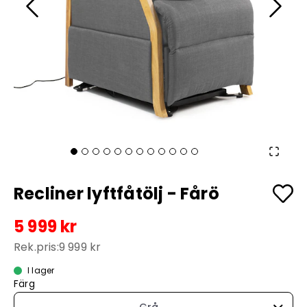
Recliner lyftfåtölj - Fårö
5 999 kr
Rek.pris:
9 999 kr
I lager
Färg