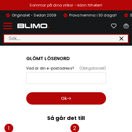
Sommar på dina villkor – känn friheten!
Originalet - Sedan 2009
Prova hemma i 30 dagar!
S
GLÖMT LÖSENORD
Vad är din e-postadress?
(Obligatoriskt)
Ok
Så går det till
1
2